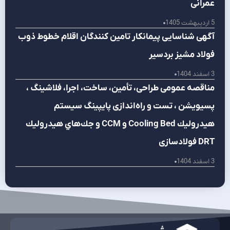
عمرانی
5 اردیبهشت 1405
آگهی شناسایی پیمانکار تامين كنندگان اقلام خطوط ذوب
فولاد مشيز بردسير
3 اسفند 1404
مناقصه عمومی طراحی، تأمين، ساخت، اجرا، فلاشينگ ،
پسيويشن ، تست و راه‌اندازی پايپينگ سيستم
هيدروليك Cooling Bed و CCM و جك‌هاي هيدروليك
DRT فولادسازی
3 اسفند 1404