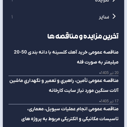
مزایده
2
سایر
1
آخرین مزایده و مناقصه ها
مناقصه عمومی خريد آهك كلسينه با دانه بندی 50-20
ميليمتر به صورت فله
20 تیر 1405
مناقصه عمومی تأمين، راهبري و تعمير و نگهداري ماشين
آلات سنگين مورد نياز سايت كارخانه
17 تیر 1405
مناقصه عمومی انجام عمليات سيويل، معماری،
تاسيسات مكانيكی و الكتريكی مربوط به پروژه های