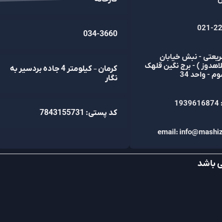
021-22
034-3660
ریعتی - نبش خیابان
لاهدوز ) - برج نگین قلهک
کرمان – کیلومتر 4 جاده بردسیر به
م - واحد 34
نگار
193
کد پستی: 7843155731
email: info@mashiz-
ی باشد