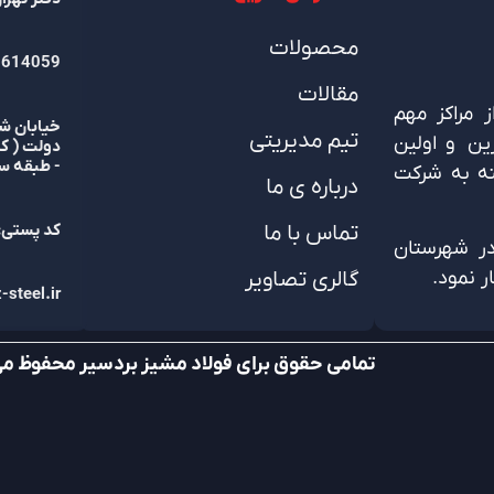
محصولات
614059
مقالات
 مراکز مهم
خیابان ش
تیم مدیریتی
ین و اولین
دولت ( ک
- طبقه سو
ته به شرکت
درباره ی ما
تماس با ما
کد پستی: 9616874
 به شماره ثبت 926 واقع در شهرستان
گالری تصاویر
steel.ir
تمامی حقوق برای فولاد مشیز بردسیر محفوظ م