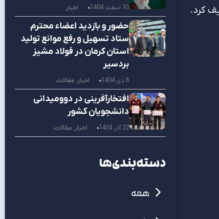
10 اسفند 1404
اخبار
یف کرد.
حضور و بازدید اعضاء محترم
ستاد تسهیل و رفع موانع تولید
استان کرمان در فولاد مشیز
بردسیر
8 دی 1404
اخبار
,
مقالات
افتخارآفرینی در دوومیدانی
دانشجویان کشور
22 آذر 1404
اخبار
,
مقالات
دسته‌بندی‌ها
همه