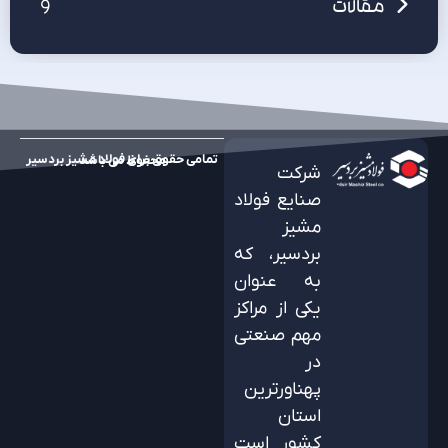
9
مقالات
تمامی حقوق برای فولاد مشیز بردسیر محفوظ می باشد
شرکت
صنایع فولاد
مشیز
بردسیر، که
به عنوان
یکی از مراکز
مهم صنعتی
در
پهناورترین
استان
کشور است