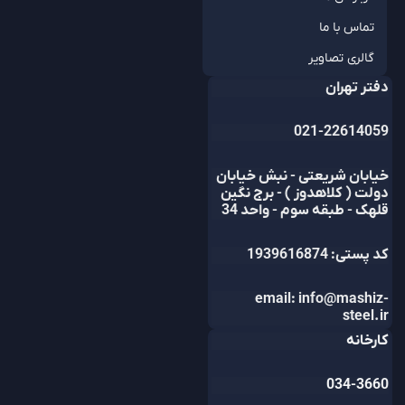
تماس با ما
گالری تصاویر
دفتر تهران
021-22614059
خیابان شریعتی - نبش خیابان
دولت ( کلاهدوز ) - برج نگین
قلهک - طبقه سوم - واحد 34
کد پستی: 1939616874
email: info@mashiz-
steel.ir
کارخانه
034-3660