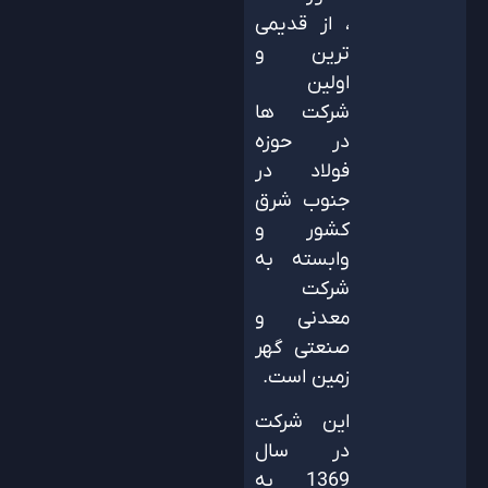
، از قدیمی
ترین و
اولین
شرکت ها
در حوزه
فولاد در
جنوب شرق
کشور و
وابسته به
شرکت
معدنی و
صنعتی گهر
زمین است.
این شرکت
در سال
1369 به